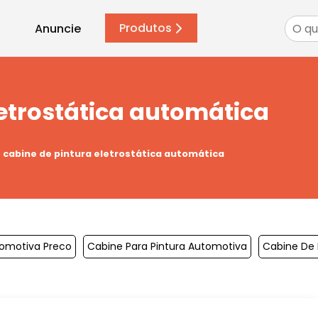
Produtos
Anuncie
letrostática automática
cabine de pintura eletrostática automática
tomotiva Preco
Cabine Para Pintura Automotiva
Cabine De P