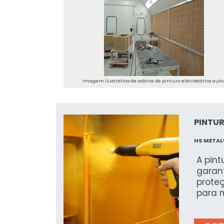
Imagem ilustrativa de cabine de pintura eletrostática aut
PINTU
HS META
A pin
garan
proteç
para m
essa t
visual sof