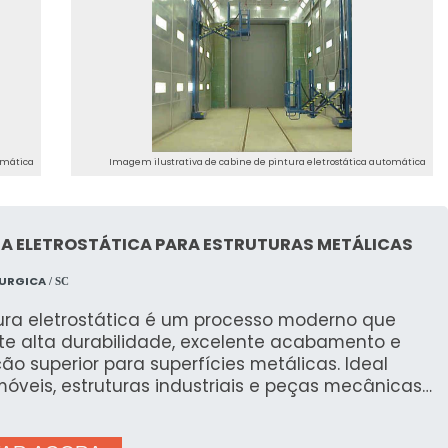
omática
Imagem ilustrativa de cabine de pintura eletrostática automática
RA ELETROSTÁTICA PARA ESTRUTURAS METÁLICAS
LURGICA
/ SC
tura eletrostática é um processo moderno que
te alta durabilidade, excelente acabamento e
ão superior para superfícies metálicas. Ideal
óveis, estruturas industriais e peças mecânicas,
ecnologia se destaca pela resistência e pelo
isticado que proporciona. Principais benefícios