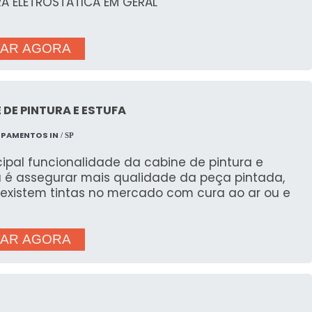
tica.
RA ELETROSTATICA EM GERAL
AR AGORA
 DE PINTURA E ESTUFA
IPAMENTOS IN
/ SP
cipal funcionalidade da cabine de pintura e
a é assegurar mais qualidade da peça pintada,
, existem tintas no mercado com cura ao ar ou e
AR AGORA