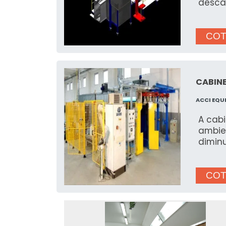
desca
COT
CABIN
ACCI EQU
A cab
ambie
diminu
COT