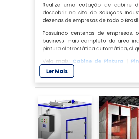
Realize uma cotação de cabine de 
descobrir no site do Soluções Indu
dezenas de empresas de todo o Brasil
Possuindo centenas de empresas, o 
business mais completo da área ind
pintura eletrostática automática, cli
Veja mais:
Cabine de Pintura
|
Pi
Poliuretano
|
Pistola de Pintura
|
Pin
Ler Mais