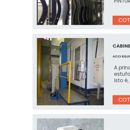
e esté
PINTU
COT
CABINE
ACCI EQU
A prin
estuf
isto é
COT