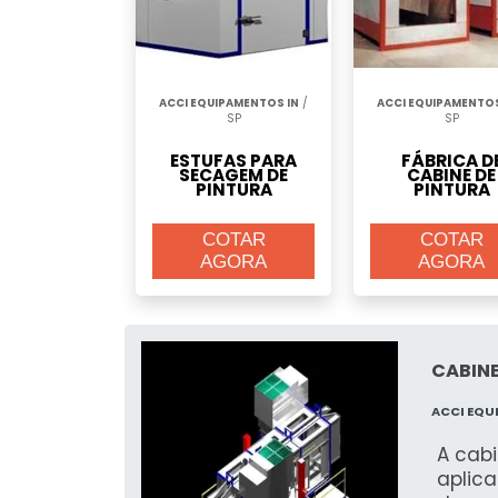
ACCI EQUIPAMENTOS IN
/
ACCI EQUIPAMENTOS
SP
SP
ESTUFAS PARA
FÁBRICA D
SECAGEM DE
CABINE DE
PINTURA
PINTURA
COTAR
COTAR
AGORA
AGORA
CABIN
ACCI EQU
A cabi
aplic