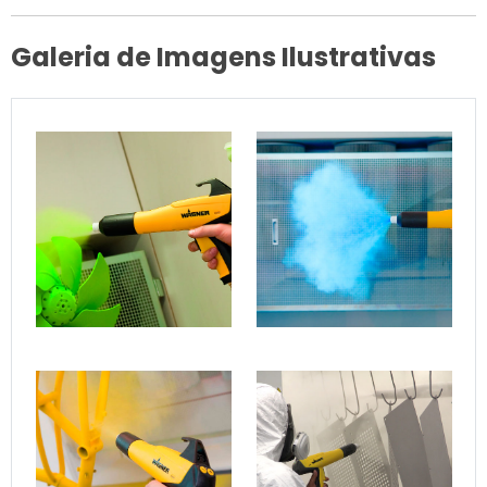
solução completa que une
proteção, durabilidade e
Galeria de Imagens Ilustrativas
estética.