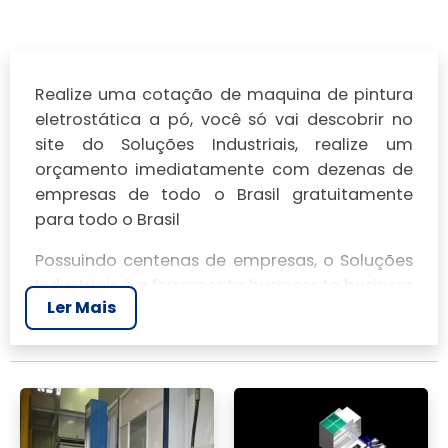
Realize uma cotação de maquina de pintura
eletrostática a pó, você só vai descobrir no
site do Soluções Industriais, realize um
orçamento imediatamente com dezenas de
empresas de todo o Brasil gratuitamente
para todo o Brasil
Possuindo centenas de empresas, o Soluções
Industriais é a ferramenta business to business
Ler Mais
mais completo da área industrial. Para
realizar um orçamento de maquina de
pintura eletrostática a pó, clique em um ou
mais dos anuciantes a seguir: