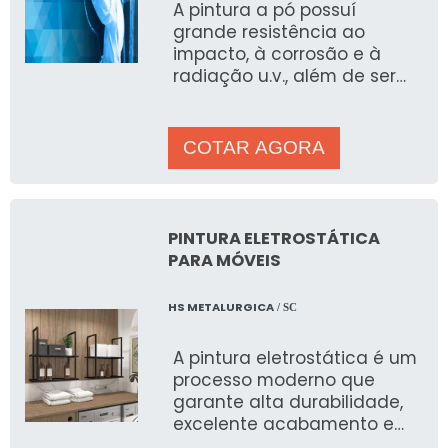
A pintura a pó possuí
qualidade, nossos
grande resistência ao
revestimentos atendem os
impacto, à corrosão e à
mais exigentes gostos,
radiação u.v., além de ser
entregando o melhor
muito versátil podendo ser
resultado
aplicada em camadas finas
para seus produtos.
ou espessas com
COTAR AGORA
acabamento final de alto
padrão. Nossa pintura
eletrostática a pó é ideal
para todos as demandas,
PINTURA ELETROSTÁTICA
inclusive para produções
PARA MÓVEIS
em larga escala por ser de
rápida aplicação e fazer
HS METALURGICA
/ SC
parte de nossa rotina
produtiva. Há alguns tipos
A pintura eletrostática é um
de tinta prontas para uso:
processo moderno que
Epóxi: indicada para peças
garante alta durabilidade,
industriais, tubulações
excelente acabamento e
marítimas e terrestres e
proteção superior para