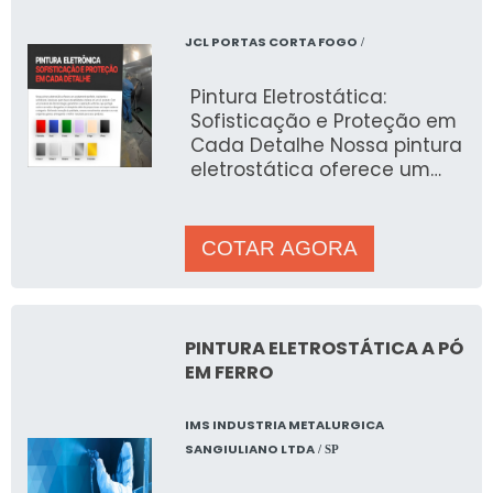
JCL PORTAS CORTA FOGO
/
Pintura Eletrostática:
Sofisticação e Proteção em
Cada Detalhe Nossa pintura
eletrostática oferece um
acabamento perfeito,
resistente e sofisticado,
ideal para quem busca
COTAR AGORA
durabilidade e beleza em
um só produto. Com um
processo de alta tecnologia,
garantimos a aplicação
PINTURA ELETROSTÁTICA A PÓ
uniforme, que protege
EM FERRO
contra corrosão e
desgastes e intempéries
IMS INDUSTRIA METALURGICA
além de proporcionar um
SANGIULIANO LTDA
/ SP
toque moderno e elegante.
Alinhando inovação à