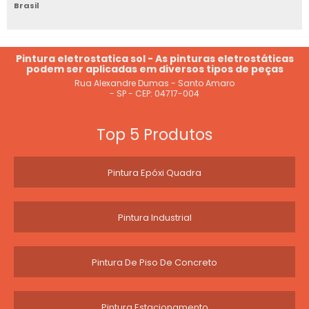
JATEAMENTO E PINTURA ELETROSTATICA
Brasil
JATEAMENTO COM GRANALHA
Pintura eletrostatica sol - As pinturas eletrostáticas
JATEAMENTO MICROESFERA DE VIDRO
podem ser aplicadas em diversos tipos de peças
Rua Alexandre Dumas - Santo Amaro
- SP - CEP: 04717-004
JATEAMENTO ABRASIVO COM GRANALHA DE ACO
Top 5 Produtos
Pintura Epóxi Quadra
Pintura Industrial
Pintura De Piso De Concreto
Pintura Estacionamento