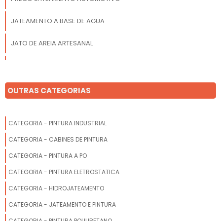
JATEAMENTO A BASE DE AGUA
JATO DE AREIA ARTESANAL
JATEAMENTO DE RODAS
JATO DE AREIA COM AGUA
OUTRAS CATEGORIAS
EMPRESA DE JATEAMENTO
CATEGORIA - PINTURA INDUSTRIAL
JATEAMENTO DE AREIA PARA CARROS
CATEGORIA - CABINES DE PINTURA
JATO DE AREIA PROFISSIONAL
CATEGORIA - PINTURA A PO
CATEGORIA - PINTURA ELETROSTATICA
JATEAMENTO OXIDO DE ALUMINIO
CATEGORIA - HIDROJATEAMENTO
JATO DE AREIA PEQUENO
CATEGORIA - JATEAMENTO E PINTURA
ROLO DE PINTURA COM RESERVATORIO
CATEGORIA - PINTURA POLIURETANO