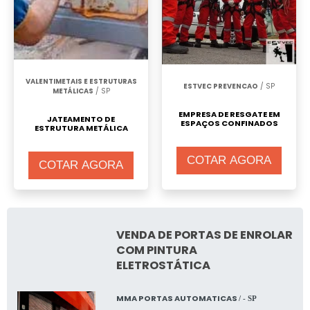
VALENTIMETAIS E ESTRUTURAS
ESTVEC PREVENCAO
/ SP
METÁLICAS
/ SP
EMPRESA DE RESGATE EM
JATEAMENTO DE
ESPAÇOS CONFINADOS
ESTRUTURA METÁLICA
COTAR AGORA
COTAR AGORA
VENDA DE PORTAS DE ENROLAR
COM PINTURA
ELETROSTÁTICA
MMA PORTAS AUTOMATICAS
/ - SP