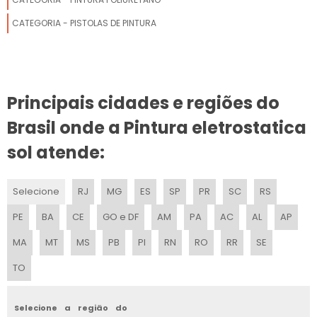
CATEGORIA - PISTOLAS DE PINTURA
JATEAMENTO COM AGUA
JATEAMENTO ABRASIVO
JATEAMENTO DE PECAS METALICAS
Principais cidades e regiões do
Brasil onde a Pintura eletrostatica
JATEAMENTO DE AREIA PARA CARROS VALOR
sol atende:
JATEAMENTO DE AREIA PRECO
JATEAMENTO COM GRANALHA DE ACO
Selecione
RJ
MG
ES
SP
PR
SC
RS
PE
BA
CE
GO e DF
AM
PA
AC
AL
AP
JATO DE AREIA UMIDO
MA
MT
MS
PB
PI
RN
RO
RR
SE
JATEAMENTO GRANALHA DE ACO
TO
JATO DE AREIA PORTATIL
Selecione a região do