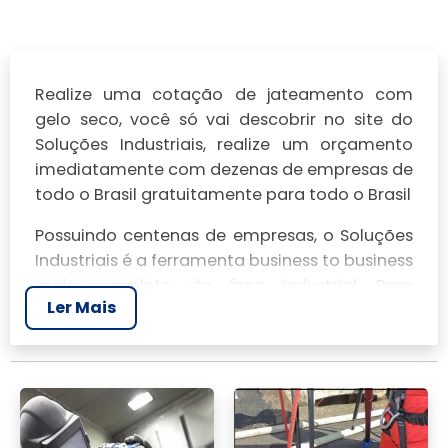
Realize uma cotação de jateamento com
gelo seco, você só vai descobrir no site do
Soluções Industriais, realize um orçamento
imediatamente com dezenas de empresas de
todo o Brasil gratuitamente para todo o Brasil
Possuindo centenas de empresas, o Soluções
Industriais é a ferramenta business to business
mais completo da área industrial. Para
Ler Mais
realizar um orçamento de jateamento com
gelo seco, clique em um ou mais dos
anuciantes a seguir: