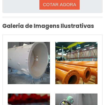
produzir ader&ec
COTAR AGORA
Galeria de Imagens Ilustrativas