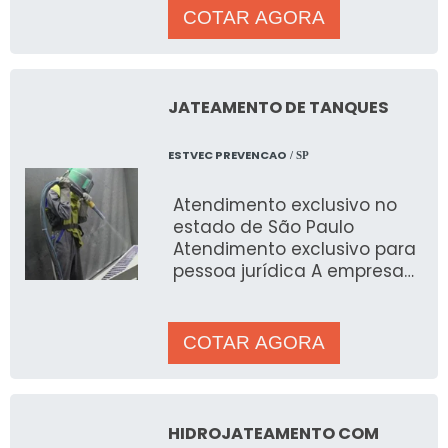
produzir ader&ec
COTAR AGORA
JATEAMENTO DE TANQUES
ESTVEC PREVENCAO
/ SP
Atendimento exclusivo no
estado de São Paulo
Atendimento exclusivo para
pessoa jurídica A empresa
de jateamento de tanques
produz aderência entre os
subst
COTAR AGORA
HIDROJATEAMENTO COM