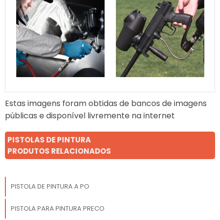
do rolo que fica encharcado.
Qual o segredo para não entupir?
Dois segredos: diluição correta e limpeza
imediata e rigorosa após o uso. Tinta seca
dentro da pistola é o fim do equipamento.
Veja mais:
Cabine de Pintura
|
Pintura
Estas imagens foram obtidas de bancos de imagens
Eletrostatica
|
Hidrojateamento
|
Pintura
públicas e disponível livremente na internet
Poliuretano
|
Pistola de Pintura
|
Pintura
Industrial
.
PISTOLAS DE PINTURA
PRODUTOS RELACIONADOS
PISTOLA DE PINTURA A PO
PISTOLA PARA PINTURA PRECO