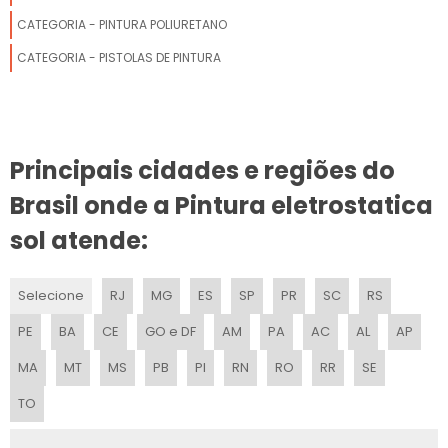
CATEGORIA - PINTURA POLIURETANO
CATEGORIA - PISTOLAS DE PINTURA
Principais cidades e regiões do
Brasil onde a Pintura eletrostatica
sol atende:
Selecione
RJ
MG
ES
SP
PR
SC
RS
PE
BA
CE
GO e DF
AM
PA
AC
AL
AP
MA
MT
MS
PB
PI
RN
RO
RR
SE
TO