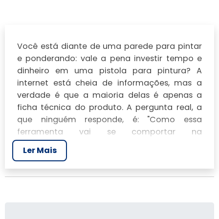
Você está diante de uma parede para pintar
e ponderando: vale a pena investir tempo e
dinheiro em uma
pistola para pintura
? A
internet está cheia de informações, mas a
verdade é que a maioria delas é apenas a
ficha técnica do produto. A pergunta real, a
que ninguém responde, é: "Como essa
ferramenta vai se comportar na
minha
parede, com a
minha
tinta?".
Ler Mais
Nós da
Pintura Eletrostática Sol
não
vendemos ferramentas. Nós as usamos.
Todos os dias. Este guia não é um manual de
instruções. É um resumo de anos de
experiência em campo, feito para te ajudar a