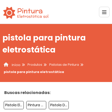
pistola para pintura
eletrostática
Produtos
Pistolas de Pintura
Início
pistola para pintura eletrostática
Buscas relacionadas:
Pistola Eletrica Para Pintura Automotiva
Pintura Marmorizada Em Parede
Pistola De Pintura Baixa Pressao Ar Direto