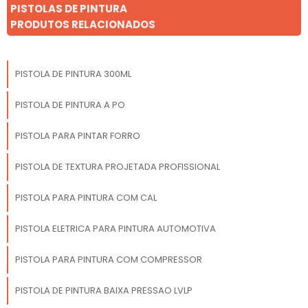
segurança Perfeito para
aplicação.
PISTOLAS DE PINTURA
escadas, sacadas,
PRODUTOS RELACIONADOS
mezaninos e passarelas, o
guarda-corpo une estética
moderna com
PISTOLA DE PINTURA 300ML
funcionalidade, oferecendo
tranquilidade, segurança e
PISTOLA DE PINTURA A PO
sofisticação para qualquer
ambiente.
PISTOLA PARA PINTAR FORRO
PISTOLA DE TEXTURA PROJETADA PROFISSIONAL
PISTOLA PARA PINTURA COM CAL
PISTOLA ELETRICA PARA PINTURA AUTOMOTIVA
PISTOLA PARA PINTURA COM COMPRESSOR
PISTOLA DE PINTURA BAIXA PRESSAO LVLP