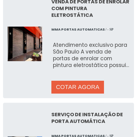
Poliuretano
|
Pistola de Pintura
|
Pintura
VENDA DE PORTAS DE ENROLAR
COM PINTURA
Industrial
.
ELETROSTÁTICA
MMA PORTAS AUTOMATICAS
/ - SP
Atendimento exclusivo para
São Paulo A venda de
portas de enrolar com
pintura eletrostática possui
alto revestimento em suas
estruturas metálicas
COTAR AGORA
SERVIÇO DE INSTALAÇÃO DE
PORTA AUTOMÁTICA
MMA PORTAS AUTOMATICAS
/ - SP