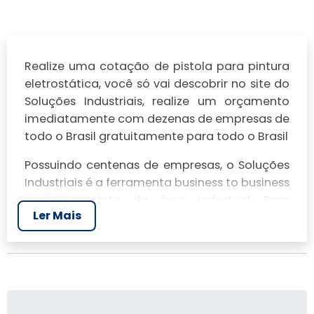
Realize uma cotação de pistola para pintura
eletrostática, você só vai descobrir no site do
Soluções Industriais, realize um orçamento
imediatamente com dezenas de empresas de
todo o Brasil gratuitamente para todo o Brasil
Possuindo centenas de empresas, o Soluções
Industriais é a ferramenta business to business
mais completo da área industrial. Para
Ler Mais
realizar um orçamento de pistola para
pintura eletrostática, clique em um ou mais
dos anuciantes a seguir:
Veja mais:
Cabine de Pintura
|
Pintura
Eletrostatica
|
Hidrojateamento
|
Pintura