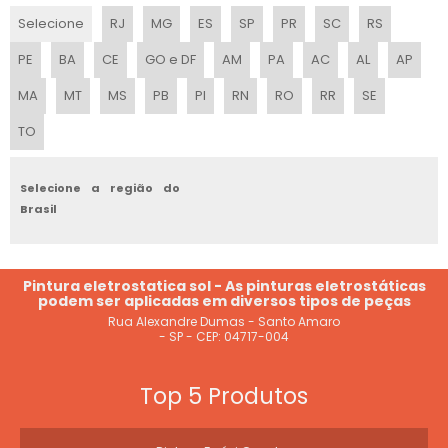
Selecione
RJ
MG
ES
SP
PR
SC
RS
PE
BA
CE
GO e DF
AM
PA
AC
AL
AP
MA
MT
MS
PB
PI
RN
RO
RR
SE
TO
Selecione a região do
Brasil
Pintura eletrostatica sol - As pinturas eletrostáticas
podem ser aplicadas em diversos tipos de peças
Rua Alexandre Dumas - Santo Amaro
- SP - CEP: 04717-004
Top 5 Produtos