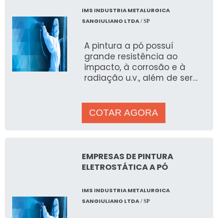
IMS INDUSTRIA METALURGICA
SANGIULIANO LTDA
/ SP
A pintura a pó possuí
grande resistência ao
impacto, à corrosão e à
radiação u.v., além de ser
muito versátil podendo ser
aplicada em camadas finas
ou espessas com
COTAR AGORA
acabamento final de alto
padrão. Nossa pintura
eletrostática a pó é ideal
para todos as demandas,
EMPRESAS DE PINTURA
inclusive para produções
ELETROSTÁTICA A PÓ
em larga escala por ser de
rápida aplicação e fazer
IMS INDUSTRIA METALURGICA
parte de nossa rotina
SANGIULIANO LTDA
/ SP
produtiva. Há alguns tipos
de tinta prontas para uso: