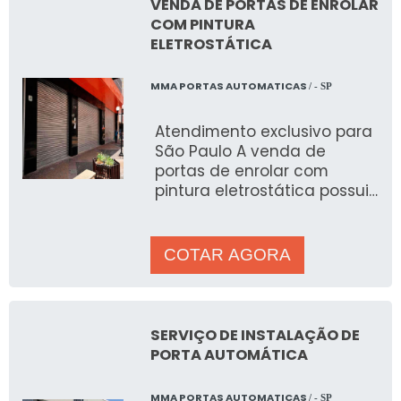
Poliuretano
|
Pistola de Pintura
|
Pintura
VENDA DE PORTAS DE ENROLAR
COM PINTURA
Industrial
.
ELETROSTÁTICA
MMA PORTAS AUTOMATICAS
/ - SP
Atendimento exclusivo para
São Paulo A venda de
portas de enrolar com
pintura eletrostática possui
alto revestimento em suas
estruturas metálicas
COTAR AGORA
SERVIÇO DE INSTALAÇÃO DE
PORTA AUTOMÁTICA
MMA PORTAS AUTOMATICAS
/ - SP