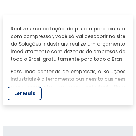
Realize uma cotação de pistola para pintura
com compressor, você só vai descobrir no site
do Soluções Industriais, realize um orçamento
imediatamente com dezenas de empresas de
todo o Brasil gratuitamente para todo o Brasil
Possuindo centenas de empresas, o Soluções
Industriais é a ferramenta business to business
mais completo da área industrial. Para
Ler Mais
realizar um orçamento de pistola para
pintura com compressor, clique em um ou
mais dos anuciantes a seguir:
Veja mais:
Cabine de Pintura
|
Pintura
Eletrostatica
|
Hidrojateamento
|
Pintura