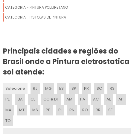
CATEGORIA - PINTURA POLIURETANO
CATEGORIA - PISTOLAS DE PINTURA
Principais cidades e regiões do
Brasil onde a Pintura eletrostatica
sol atende:
Selecione
RJ
MG
ES
SP
PR
SC
RS
PE
BA
CE
GO e DF
AM
PA
AC
AL
AP
MA
MT
MS
PB
PI
RN
RO
RR
SE
TO